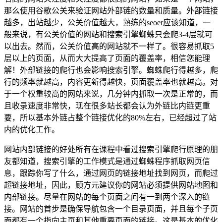
那么使用谷歌公关来验证网站外部链的数量和质量。外部链接
越多，出站越少，公关价值越大，熟练的seoer应该知道，一
般来说，有公关价值的网站和搜索引擎蜘蛛只会爬3-4层就可
以出去。然而，公关价值高的网站就不一样了。很容易抓取5
层以上的页面，从而大大提高了页面的覆盖率，相信您能理
解！外部链接的爬行也会影响搜索引擎。蜘蛛爬行得越多，爬
行的频率就越高，内容更新得越快，页面覆盖率也就越高。对
于一个权重较高的网站来说，几分钟内抓取一次是正常的，而
且收录速度非常快，现在很多站长都会认为外链比内链更重
要，所以基本外链占整个链接优化的80%左右，已经超过了站
内的优化工作。
网站内部链接的好处所有在课程中看过搜索引擎爬行原理的朋
友都知道，搜索引擎的工作模式是通过蜘蛛程序抓取网页信
息，跟踪你写了什么，通过网页的链接地址找到网页，而爬过
超链接地址，因此，顾方元建议你的网站必须提供网站地图和
内部链接。尽量在网站的每个页面之间有一到两个深入的链
接。网站的首步是确保导航包含一个目录页面，并且每个子页
面都有一个指向主页和其他重要页面的链接。这是基本的优化