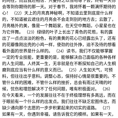
的向往，而且我还相信：只要持之以恒地等下去，终有一天你
会等到你期待的那一天。对于春节，我将怀着一颗满怀期待的
心！ （22）天上的月亮真神秘啊，不知道云里到底是什么样
的，不知道被云遮住的月亮会不会走到别的地方去；云散了，
月亮格外的美，像是一个舞蹈家，在天空中舞蹈，小星星也在
为它伴舞。 （23）绿绿的叶子上长出了青色的花苞，有的露
出了一点点淡淡的粉色，有的黄黄的花心已经露出头了，还有
的花瓣像刚出壳的小鸡一样，使劲的往外挣，迫不及待的想看
看外面的世界是什么样的。 （24）读书，我们不仅能够掌握
一定的专业技能，更重要的是，能够解决自己面临的各种各样
的人生问题。人终其一生，无非就是在不断探知自己的人生桐
磨到底应当有什么样的意义而已。 （25）人生如天气，可预
料，但往往出乎意料。调整心态，保持好心情是很重要的。不
管什么样的困难，不管什么样的挫折，总会有雨过天晴的时
候，忧伤和埋怨解决不了任何问题，唯有积极面对。 （26）
在今天看来，一个的发展往往不在于终极理想有多高远，而在
于眼前有一个什么样的出发点。我们往往不缺乏宏图伟志，而
缺少通向那个志愿的一步步积累起来的切实的道路。 （27）
如果有一天，你遇到幸福，请告诉我它的模样。如果有一天，