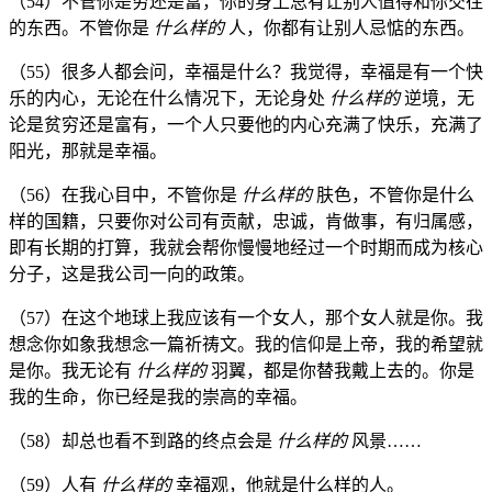
（54）不管你是穷还是富，你的身上总有让别人值得和你交往
的东西。不管你是
什么样的
人，你都有让别人忌惦的东西。
（55）很多人都会问，幸福是什么？我觉得，幸福是有一个快
乐的内心，无论在什么情况下，无论身处
什么样的
逆境，无
论是贫穷还是富有，一个人只要他的内心充满了快乐，充满了
阳光，那就是幸福。
（56）在我心目中，不管你是
什么样的
肤色，不管你是什么
样的国籍，只要你对公司有贡献，忠诚，肯做事，有归属感，
即有长期的打算，我就会帮你慢慢地经过一个时期而成为核心
分子，这是我公司一向的政策。
（57）在这个地球上我应该有一个女人，那个女人就是你。我
想念你如象我想念一篇祈祷文。我的信仰是上帝，我的希望就
是你。我无论有
什么样的
羽翼，都是你替我戴上去的。你是
我的生命，你已经是我的崇高的幸福。
（58）却总也看不到路的终点会是
什么样的
风景……
（59）人有
什么样的
幸福观，他就是什么样的人。