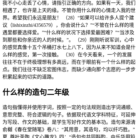
我不小心走丢了心情，请指引正确的方向。如果有一天，我们
相遇了，也许是上天的缘。不管你用什么样的心情走入我的世
界。希望我们永远是朋友！ （28）“如果可以给许多人提个建
议（lishixinzhi/4356579），你会说什么？”“不管在什么样的境
遇里都要选择爱。”“什么样的状况下选择爱最困难？”“当涉及
到那些和你亲近的人的时候。”。 （29）刚刚听说军训，心中
的感觉真像十五个吊桶打水七上八下，因为从来不知道会是什
么样的感觉，第一次接触。 （30）在今天看来，一个的发展
往往不在于终极理想有多高远，而在于眼前有一个什么样的起
点。我们往往不缺乏宏图伟志，而缺少通向那个志愿的一步步
积累起来的切实的道路。
什么样的造句二年级
造句指懂得并使用字词，按照一定的句法规则造出字词通顺、
意思完整、符合逻辑的句子。依据现代语文学科特征，可延伸
为写段、作文的基础，是学生写好作文的基本功。造句来源清
俞樾《春在堂随笔》卷八：“其用意，其造句，均以纤巧胜。”
夏_尊叶圣陶《文心雕龙》四：“造句也共同斟酌，由乐华用铅