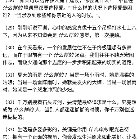
（28）“如果可以给许多人提个建议，你会说什么？”“不管在
什么样的
境遇里都要选择爱。”“什么样的状况下选择爱最困
难？”“当涉及到那些和你亲近的人的时候。”。
（29）刚刚听说军训，心中的感觉真像十五个吊桶打水七上八
下，因为从来不知道会是
什么样的
感觉，第一次接触。
（30）在今天看来，一个的发展往往不在于终极理想有多高
远，而在于眼前有一个
什么样的
起点。我们往往不缺乏宏图
伟志，而缺少通向那个志愿的一步步积累起来的切实的道路。
（31）夏天的雨是
什么样的
？当是一场小雨时，她是温柔的
姑娘；当是一场雷阵雨时，她就是发火的大婶；当是一场暴雨
时，她就是一个怒发冲冠的少妇。
（32）千万别摸着石头过河，要清楚最终追求是什么，究竟想
成为
什么样的
人，当别人都迷迷糊糊的时候，你千万别也迷
迷糊糊的。
（33）生活是多姿多彩的，关键是你用
什么样的
眼光看待
它；拥有一个正确的视角，你会发现生活原来如此美好。让我