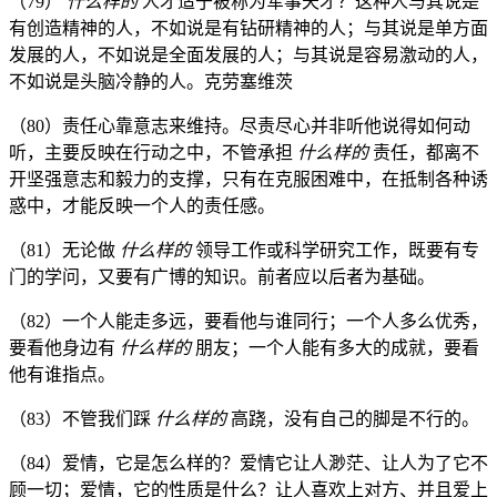
（79）
什么样的
人才适于被称为军事天才？这种人与其说是
有创造精神的人，不如说是有钻研精神的人；与其说是单方面
发展的人，不如说是全面发展的人；与其说是容易激动的人，
不如说是头脑冷静的人。克劳塞维茨
（80）责任心靠意志来维持。尽责尽心并非听他说得如何动
听，主要反映在行动之中，不管承担
什么样的
责任，都离不
开坚强意志和毅力的支撑，只有在克服困难中，在抵制各种诱
惑中，才能反映一个人的责任感。
（81）无论做
什么样的
领导工作或科学研究工作，既要有专
门的学问，又要有广博的知识。前者应以后者为基础。
（82）一个人能走多远，要看他与谁同行；一个人多么优秀，
要看他身边有
什么样的
朋友；一个人能有多大的成就，要看
他有谁指点。
（83）不管我们踩
什么样的
高跷，没有自己的脚是不行的。
（84）爱情，它是怎么样的？爱情它让人渺茫、让人为了它不
顾一切；爱情，它的性质是什么？让人喜欢上对方、并且爱上