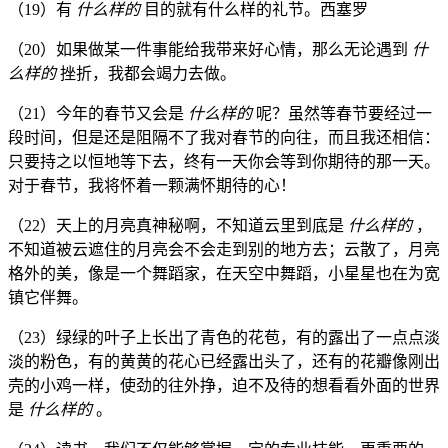
（19）有
什么样的
目的就有什么样的礼节。西塞罗
（20）如果做某一件事能给我带来好心情，那么无论遇到
什
么样的
挫折，我都会竭力去做。
（21）今年的春节又会是
什么样的
呢？虽然等春节要经过一
段时间，但是还是阻隔不了我对春节的向往，而且我还相信：
只要持之以恒地等下去，终有一天你会等到你期待的那一天。
对于春节，我将怀着一颗满怀期待的心！
（22）天上的月亮真神秘啊，不知道云里到底是
什么样的
，
不知道被云遮住的月亮会不会走到别的地方去；云散了，月亮
格外的美，像是一个舞蹈家，在天空中舞蹈，小星星也在为宽
镇它伴舞。
（23）绿绿的叶子上长出了青色的花苞，有的露出了一点点淡
淡的粉色，有的黄黄的花心已经露出头了，还有的花瓣像刚出
壳的小鸡一样，使劲的往外挣，迫不及待的想看看外面的世界
是
什么样的
。