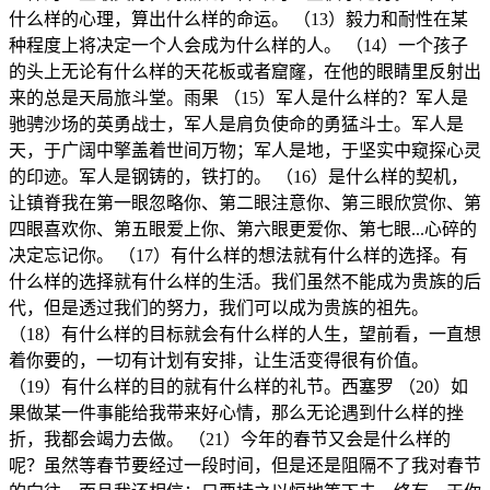
什么样的心理，算出什么样的命运。 （13）毅力和耐性在某
种程度上将决定一个人会成为什么样的人。 （14）一个孩子
的头上无论有什么样的天花板或者窟窿，在他的眼睛里反射出
来的总是天局旅斗堂。雨果 （15）军人是什么样的？军人是
驰骋沙场的英勇战士，军人是肩负使命的勇猛斗士。军人是
天，于广阔中擎盖着世间万物；军人是地，于坚实中窥探心灵
的印迹。军人是钢铸的，铁打的。 （16）是什么样的契机，
让镇脊我在第一眼忽略你、第二眼注意你、第三眼欣赏你、第
四眼喜欢你、第五眼爱上你、第六眼更爱你、第七眼...心碎的
决定忘记你。 （17）有什么样的想法就有什么样的选择。有
什么样的选择就有什么样的生活。我们虽然不能成为贵族的后
代，但是透过我们的努力，我们可以成为贵族的祖先。
（18）有什么样的目标就会有什么样的人生，望前看，一直想
着你要的，一切有计划有安排，让生活变得很有价值。
（19）有什么样的目的就有什么样的礼节。西塞罗 （20）如
果做某一件事能给我带来好心情，那么无论遇到什么样的挫
折，我都会竭力去做。 （21）今年的春节又会是什么样的
呢？虽然等春节要经过一段时间，但是还是阻隔不了我对春节