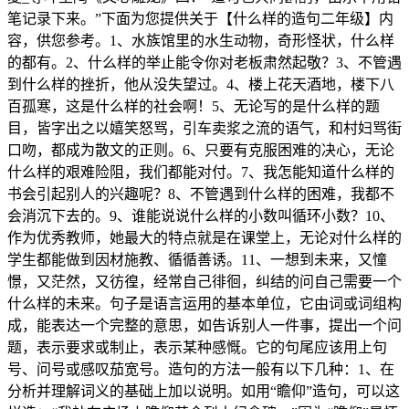
笔记录下来。”下面为您提供关于【什么样的造句二年级】内
容，供您参考。1、水族馆里的水生动物，奇形怪状，什么样
的都有。2、什么样的举止能令你对老板肃然起敬？3、不管遇
到什么样的挫折，他从没失望过。4、楼上花天酒地，楼下八
百孤寒，这是什么样的社会啊！5、无论写的是什么样的题
目，皆字出之以嬉笑怒骂，引车卖浆之流的语气，和村妇骂街
口吻，都成为散文的正则。6、只要有克服困难的决心，无论
什么样的艰难险阻，我们都能对付。7、我怎能知道什么样的
书会引起别人的兴趣呢？8、不管遇到什么样的困难，我都不
会消沉下去的。9、谁能说说什么样的小数叫循环小数？10、
作为优秀教师，她最大的特点就是在课堂上，无论对什么样的
学生都能做到因材施教、循循善诱。11、一想到未来，又憧
憬，又茫然，又彷徨，经常自己徘徊，纠结的问自己需要一个
什么样的未来。句子是语言运用的基本单位，它由词或词组构
成，能表达一个完整的意思，如告诉别人一件事，提出一个问
题，表示要求或制止，表示某种感慨。它的句尾应该用上句
号、问号或感叹茄宽号。造句的方法一般有以下几种：1、在
分析并理解词义的基础上加以说明。如用“瞻仰”造句，可以这