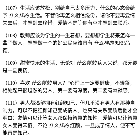
（107）生活应该放松，别给自己太多压力，什么的心态会给
予
什么样的
生活。不管你再怎么相信缘份，请你不要再爱情
失去后，才想到去珍惜，爱情不是等你有空才想到去联系。
（108）教师应该为学生的一生着想，要想想学生将来怎样一
辈子做人，想想做一个的好公民应该具有
什么样的
知识品
德。
（109）甜蜜快乐的生活，无论对
什么样的
病人来说，都无疑
是一副良药。
（110）喜欢
什么样的
男人？“心理上一定要健康，不龌龊，
相处起来很坦然的男人。第一要有深度，第二要有幽默感。
（111）男人都渴望拥有红颜知己，但几乎没有男人有那种自
制力，可以不把红颜知己变成情人。也只有关系变质后他才会
明白：友情可以让笨女人都保持智慧的知性，爱情可以让智慧
女人变得笨傻。不论
什么样的
红颜，一旦成了情人，便不可
能再是知己。