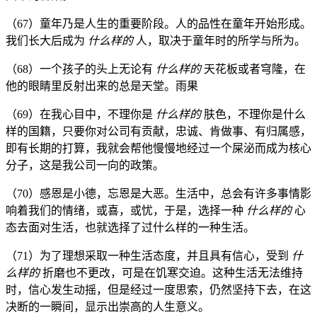
（67）童年乃是人生的重要阶段。人的品性在童年开始形成。
我们长大后成为
什么样的
人，取决于童年时的所学与所为。
（68）一个孩子的头上无论有
什么样的
天花板或者穹隆，在
他的眼睛里反射出来的总是天堂。雨果
（69）在我心目中，不理你是
什么样的
肤色，不理你是什么
样的国籍，只要你对公司有贡献，忠诚、肯做事、有归属感，
即有长期的打算，我就会帮他慢慢地经过一个屎泌而成为核心
分子，这是我公司一向的政策。
（70）感恩是小德，忘恩是大恶。生活中，总会有许多事情影
响着我们的情绪，或喜，或忧，于是，选择一种
什么样的
心
态去面对生活，也就选择了过什么样的一种生活。
（71）为了理想采取一种生活态度，并且具有信心，受到
什
么样的
折磨也不更改，可是在饥寒交迫。这种生活无法维持
时，信心发生动摇，但是经过一度思索，仍然坚持下去，在这
决断的一瞬间，显示出崇高的人生意义。