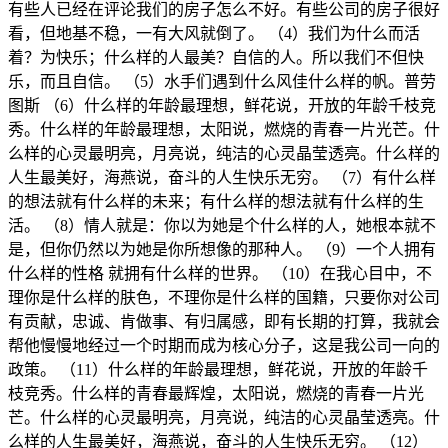
有些人已经在评论我们的房子怎么不好。有些公司的房子很好
看，但地基不稳，一有大风就倒了。 （4）我们为什么而活
着？为快乐；什么样的人最美？自信的人。所以我们不但快
乐，而且自信。 （5）水手们遇到什么风佳什么样的帆。普劳
图斯 （6）什么样的年龄最理想，鲜花说，开放的年龄千枝竞
秀。什么样的年龄最理想，太阳说，燃烧的青春一片光芒。什
么样的心灵最明亮，月亮说，纯洁的心灵晶莹透亮。什么样的
人生最美好，海燕说，奋斗的人生快乐无穷。 （7）有什么样
的想法就有什么样的未来；有什么样的想法就有什么样的生
活。 （8）情人就是：你以为她是个什么样的人，她根本就不
是，但你仍然以为她是你所想像的那种人。 （9）一个人拥有
什么样的性格 就拥有什么样的世界。 （10）在我心目中，不
理你是什么样的肤色，不理你是什么样的国籍，只要你对公司
有贡献，忠诚、肯做事、有归属感，即有长期的打算，我就会
帮他慢慢地经过一个时期而成为核心分子，这是我公司一向的
政策。 （11）什么样的年龄最理想，鲜花说，开放的年龄千
枝竞秀。什么样的青春最辉煌，太阳说，燃烧的青春一片光
芒。什么样的心灵最明亮，月亮说，纯洁的心灵晶莹透亮。什
么样的人生最美好，海燕说，奋斗的人生快乐无穷。 （12）