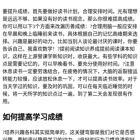
要提升成绩，首先要做好读书计划，合理安排时间。光有理想
是远远不够，如果没有好的读书观念，那么你很难提高成绩。
你可以用以下3个方面来改漏历善成绩：?合理用脑一般应安排
在早晨和晚上临睡前来读书，具体根据自己的记忆高峰期来选
择。兴趣是最好的动力，比如当别人谈论最讨厌的课时，你要
告诉自己，我喜欢数学！?提前阅读知识养成提前阅读课本知
识，这样在上源誉课学新知识时，收获最大。有些学科的知识
点是需要记忆的，可以早晚看书，要充分使用好时间。?注意
休息读书一定要劳逸结合，在疲倦的情况下，大脑的返裂搜运
转能力较慢，应该放松休息一下，才可以提高读书效率。对于
当天学过的知识，要及时的巩固，可以在每天临近睡觉的时
候，将一天所学的知识点过一遍，到了第二天会发现很有作
用。
如何提高学习成绩
?培养兴趣各科其实挺简单的，这关键弯御是我们对它是否感
兴趣，要知道兴趣是学习的动力。?良好的行为习惯良渣宏好