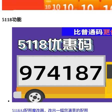
5118功能
5118AI配图魔改器，改出一幅您满意的配图