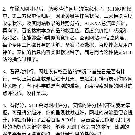
2、在输入网址以后，能够 查询网址的得宠水平，5118网站权
重，第三方权重值归纳，网址关键字排名状况。三大模块百度
收录状况。及其网站收录的趋势分析。ALEXA总流量预计，
再向下，百度搜索本身商品的权重值。百度竞价推广状况和二
级域名。还能够查询类似的竞争者。查询网站seo信息内容，
每个专用工具都具有的功能。备案号及数据、百度搜索及用户
评价。基础的信息内容类似就这种了，简易而言这种便是5118
站的操作过程了。
3、看得宠排行，网址沒有权重值的情况下首先看是否有排
行，一切正常百度收录后过十几天，要是没有排行表明你的网
址风险了，有不科学或是有别的难题，百度搜索对你的网址的
点评很低，没什呈现。
4、看得分，5118会对网址评分，实际的评分根据不是我太掌
握，可是得分越好，你的呈现就就越好，网址的总流量便会提
升。网址有排行了后看百度PC排行，点击查看后能够 见到网
址的指数值关键字排名，能够 见到千名之内的排行，比别的
服务平台看50名更强点，会让给你目的性的提升。