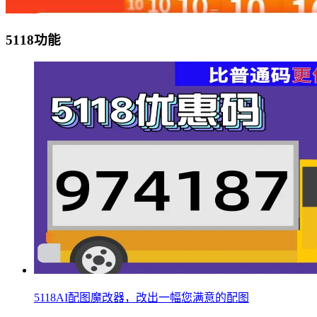
5118功能
5118AI配图魔改器，改出一幅您满意的配图