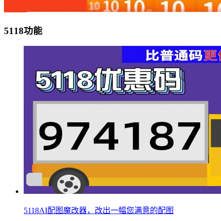
5118功能
5118AI配图魔改器，改出一幅您满意的配图